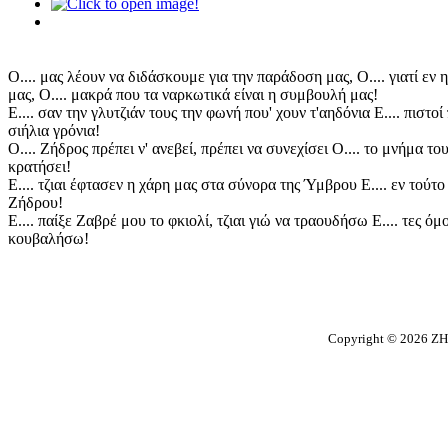
Ο.... μας λέουν να διδάσκουμε για την παράδοση μας, Ο.... γιατί εν
μας, Ο.... μακρά που τα ναρκωτικά είναι η συμβουλή μας!
Ε.... σαν την γλυτζιάν τους την φωνή που' χουν τ'αηδόνια Ε.... πιστο
σιήλια γρόνια!
Ο.... Ζήδρος πρέπει ν' ανεβεί, πρέπει να συνεχίσει Ο.... το μνήμα τ
κρατήσει!
Ε.... τζιαι έφτασεν η χάρη μας στα σύνορα της Ύμβρου Ε.... εν τούτ
Ζήδρου!
Ε.... παίξε Ζαβρέ μου το φκιολί, τζιαι γιώ να τραουδήσω Ε.... τες ό
κουβαλήσω!
Copyright © 2026 ΖΗ