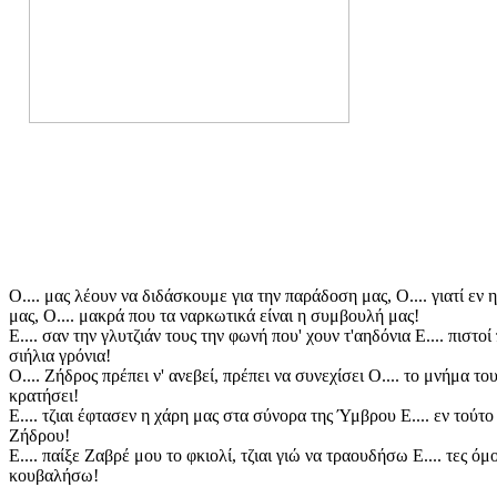
Ο.... μας λέουν να διδάσκουμε για την παράδοση μας, Ο.... γιατί εν
μας, Ο.... μακρά που τα ναρκωτικά είναι η συμβουλή μας!
Ε.... σαν την γλυτζιάν τους την φωνή που' χουν τ'αηδόνια Ε.... πιστο
σιήλια γρόνια!
Ο.... Ζήδρος πρέπει ν' ανεβεί, πρέπει να συνεχίσει Ο.... το μνήμα τ
κρατήσει!
Ε.... τζιαι έφτασεν η χάρη μας στα σύνορα της Ύμβρου Ε.... εν τούτ
Ζήδρου!
Ε.... παίξε Ζαβρέ μου το φκιολί, τζιαι γιώ να τραουδήσω Ε.... τες ό
κουβαλήσω!