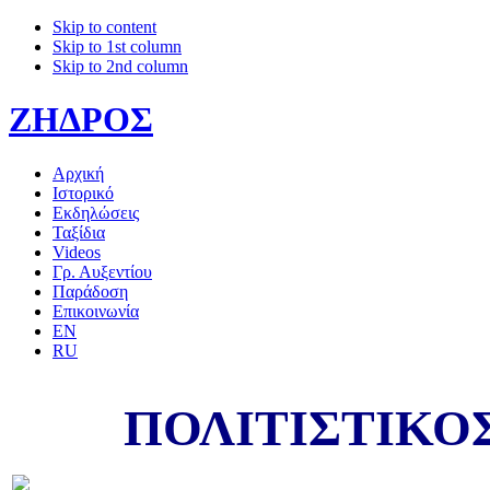
Skip to content
Skip to 1st column
Skip to 2nd column
ΖΗΔΡΟΣ
Αρχική
Ιστορικό
Εκδηλώσεις
Ταξίδια
Videos
Γρ. Αυξεντίου
Παράδοση
Επικοινωνία
EN
RU
ΠΟΛΙΤΙΣΤΙΚΟ