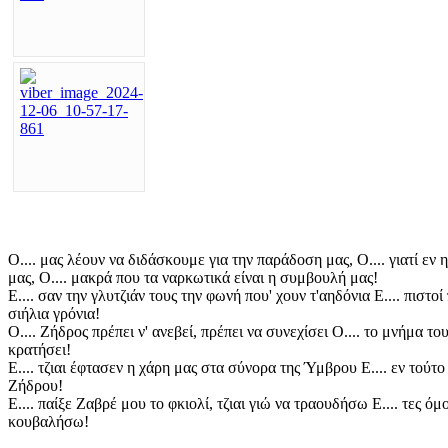
Ο.... μας λέουν να διδάσκουμε για την παράδοση μας, Ο.... γιατί εν
μας, Ο.... μακρά που τα ναρκωτικά είναι η συμβουλή μας!
Ε.... σαν την γλυτζιάν τους την φωνή που' χουν τ'αηδόνια Ε.... πιστο
σιήλια γρόνια!
Ο.... Ζήδρος πρέπει ν' ανεβεί, πρέπει να συνεχίσει Ο.... το μνήμα τ
κρατήσει!
Ε.... τζιαι έφτασεν η χάρη μας στα σύνορα της Ύμβρου Ε.... εν τούτ
Ζήδρου!
Ε.... παίξε Ζαβρέ μου το φκιολί, τζιαι γιώ να τραουδήσω Ε.... τες ό
κουβαλήσω!